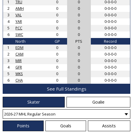
1
TRU
0
0
0-0-0-0
2
AMH
0
0
0-0-0-0
3
VAL
0
0
0-0-0-0
4
YAR
0
0
0-0-0-0
5
PCC
0
0
0-0-0-0
6
SWC
0
0
0-0-0-0
North
GP
PTS
Record
1
EDM
0
0
0-0-0-0
2
CAM
0
0
0-0-0-0
3
MIR
0
0
0-0-0-0
4
GFR
0
0
0-0-0-0
5
WKS
0
0
0-0-0-0
6
CHA
0
0
0-0-0-0
See Full Standings
Skater
Goalie
Points
Goals
Assists