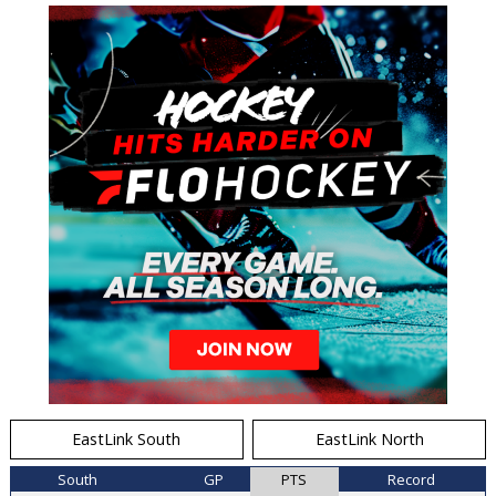
EastLink South
EastLink North
South
GP
PTS
Record