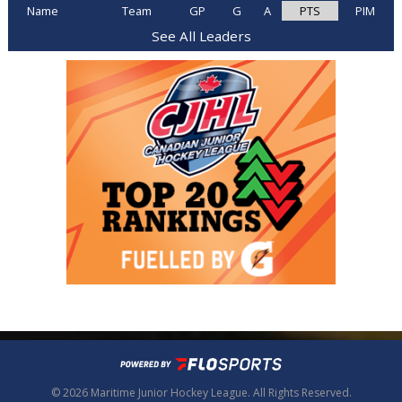
Name
Team
GP
G
A
PTS
PIM
See All Leaders
© 2026 Maritime Junior Hockey League. All Rights Reserved.