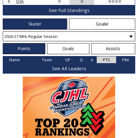
6
CHA
0
0
0-0-0-0
See Full Standings
Skater
Goalie
Points
Goals
Assists
Name
Team
GP
G
A
PTS
PIM
See All Leaders