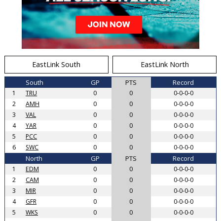
EastLink South
EastLink North
South
GP
PTS
Record
1
TRU
0
0
0-0-0-0
2
AMH
0
0
0-0-0-0
3
VAL
0
0
0-0-0-0
4
YAR
0
0
0-0-0-0
5
PCC
0
0
0-0-0-0
6
SWC
0
0
0-0-0-0
North
GP
PTS
Record
1
EDM
0
0
0-0-0-0
2
CAM
0
0
0-0-0-0
3
MIR
0
0
0-0-0-0
4
GFR
0
0
0-0-0-0
5
WKS
0
0
0-0-0-0