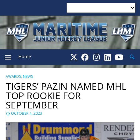
Searc
Home
AWARDS
,
NEWS
PRIMARY
TIGERS’ PAZIN NAMED MHL
TOP ROOKIE FOR
MENU
SEPTEMBER
OCTOBER 4, 2023