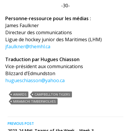
-30-
Personne-ressource pour les médias :
James Faulkner
Directeur des communications
Ligue de hockey junior des Maritimes (LHM)
jfaulkner@themhl.ca
Traduction par Hugues Chiasson
Vice-président aux communications
Blizzard d’Edmundston
hugueschiasson@yahoo.ca
AWARDS
CAMPBELLTON TIGERS
MIRAMICHI TIMBERWOLVES
Post
PREVIOUS POST
2023-24 MHL Teams of the Week – Week 3