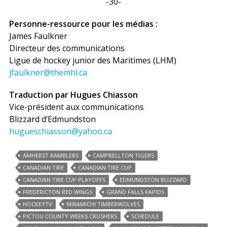
-30-
Personne-ressource pour les médias :
James Faulkner
Directeur des communications
Ligue de hockey junior des Maritimes (LHM)
jfaulkner@themhl.ca
Traduction par Hugues Chiasson
Vice-président aux communications
Blizzard d’Edmundston
hugueschiasson@yahoo.ca
AMHERST RAMBLERS
CAMPBELLTON TIGERS
CANADIAN TIRE
CANADIAN TIRE CUP
CANADIAN TIRE CUP PLAYOFFS
EDMUNDSTON BLIZZARD
FREDERICTON RED WINGS
GRAND FALLS RAPIDS
HOCKEYTV
MIRAMICHI TIMBERWOLVES
PICTOU COUNTY WEEKS CRUSHERS
SCHEDULE