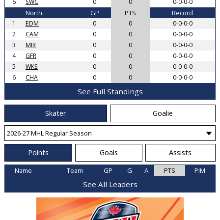
6
SWC
0
0
0-0-0-0
North
GP
PTS
Record
1
EDM
0
0
0-0-0-0
2
CAM
0
0
0-0-0-0
3
MIR
0
0
0-0-0-0
4
GFR
0
0
0-0-0-0
5
WKS
0
0
0-0-0-0
6
CHA
0
0
0-0-0-0
See Full Standings
Skater
Goalie
Points
Goals
Assists
Name
Team
GP
G
A
PTS
PIM
See All Leaders