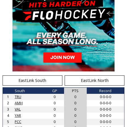
EastLink South
EastLink North
South
GP
PTS
Record
1
TRU
0
0
0-0-0-0
2
AMH
0
0
0-0-0-0
3
VAL
0
0
0-0-0-0
4
YAR
0
0
0-0-0-0
5
PCC
0
0
0-0-0-0